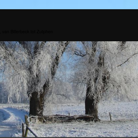
, van Billerbeck tot Zutphen