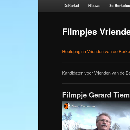
Hoofdmenu
DeBerkel
Nieuws
3e Berkelc
Spring
naar
Filmpjes Vriend
de
primaire
Hoofdpagina Vrienden van de Berke
inhoud
Kandidaten voor Vrienden van de Be
Filmpje Gerard Tie