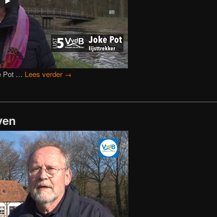
e Pot …
Lees verder
→
ven