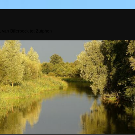
, van Billerbeck tot Zutphen