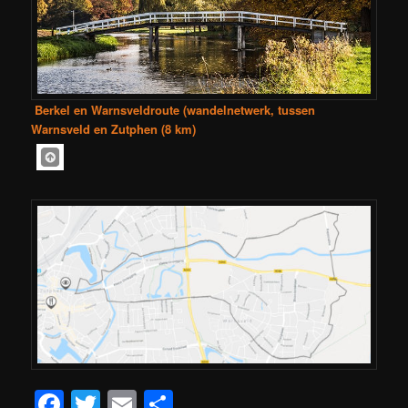
Berkel en Warnsveldroute (wandelnetwerk, tussen
Warnsveld en Zutphen (8 km)
Facebook
Twitter
Email
Delen