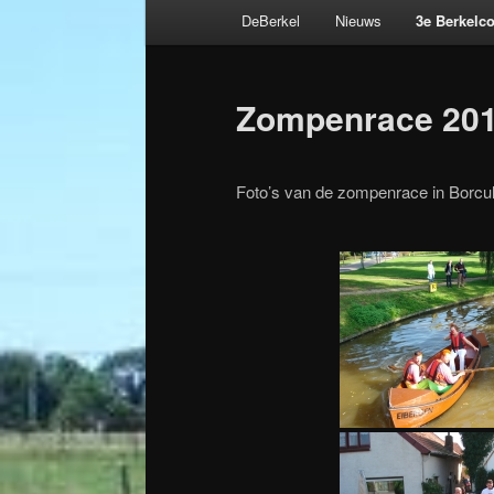
Hoofdmenu
DeBerkel
Nieuws
3e Berkelc
Spring
naar
Zompenrace 20
de
primaire
Foto’s van de zompenrace in Borcul
inhoud