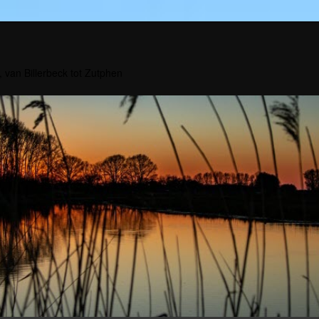
, van Billerbeck tot Zutphen