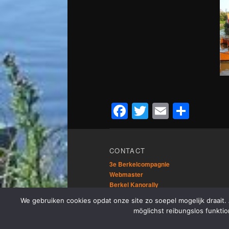
Facebook
Twitter
Email
Dele
CONTACT
3e Berkelcompagnie
Webmaster
Berkel Kanorally
Vrienden van de Berkel
We gebruiken cookies opdat onze site zo soepel mogelijk draait.
möglichst reibungslos funktio