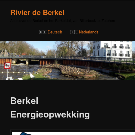
Rivier de Berkel
Alles over de Berkel en het Berkeldal, van Billerbeck tot Zutphen
Deutsch
Nederlands
Berkel
Energieopwekking