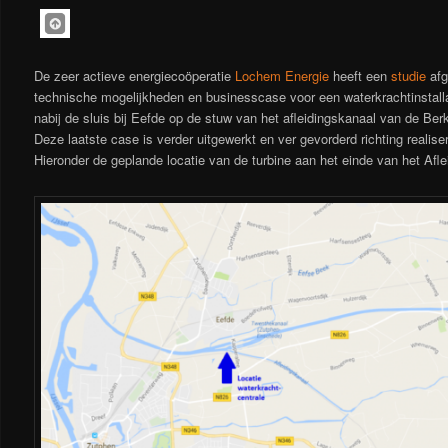
De zeer actieve energiecoöperatie
Lochem Energie
heeft een
studie
afg
technische mogelijkheden en businesscase voor een waterkrachtinstalla
nabij de sluis bij Eefde op de stuw van het afleidingskanaal van de Berk
Deze laatste case is verder uitgewerkt en ver gevorderd richting realise
Hieronder de geplande locatie van de turbine aan het einde van het Afle