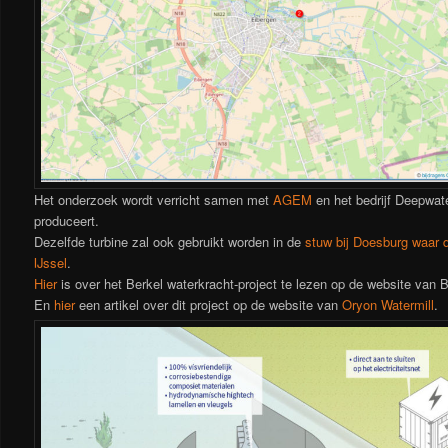
Het onderzoek wordt verricht samen met
AGEM
en het bedrijf Deepwat
produceert.
Dezelfde turbine zal ook gebruikt worden in de
stuw bij Doesburg waar d
IJssel
.
Hier
is over het Berkel waterkracht-project te lezen op de website van 
En
hier
een artikel over dit project op de website van
Oryon Watermill
.