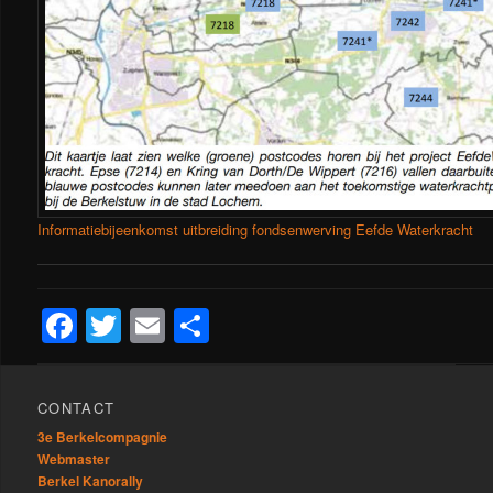
Informatiebijeenkomst uitbreiding fondsenwerving Eefde Waterkracht
Facebook
Twitter
Email
Delen
CONTACT
3e Berkelcompagnie
Webmaster
Berkel Kanorally