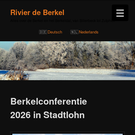
Rivier de Berkel
Alles over de Berkel en het Berkeldal, van Billerbeck tot Zutphen
Deutsch
Nederlands
Bericht
navigatie
Berkelconferentie
2026 in Stadtlohn