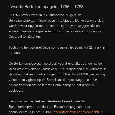
Tweede Berkelcompagnie, 1766 – 1788
In 1766 probeerden enkele Zutphense burgers de
Berkelscheepvaart nieuw leven in te blazen. De vervallen sluizen
werden weer opgeknapt, ondiepten in de rivier weggewerkt en
enkele meanders afgesneden. Er kon zelfs gevaren worden van
Coesfeld tot Zutphen.
Toch ging het ook met deze compagnie niet goed. Na 22 jaar viel
het doek.
De Berkel scheepvaart werd dus vooral gebruikt voor de handel.
Vaak werd zilverzand, aardewerk, turf, zandsteen e.d. vervoerd in
de boten met een laadvermogen tot 8 ton. Rond 1850 was er nog
volop bedrijvigheid op de Berkel, tot de spoorwegen in 1905
ervoor zorgden dat de laatste Berkelzomp op het droge is
gebleven.
Hieronder een
artikel van Andreas Eiynck
over de
Berkelscheepvaart en de 1e 2 Berkelcompagnieën, dat
gepubliceerd is in het Duitse
Landwirtschaftlichen Wochenblatt
: