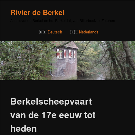
Rivier de Berkel
Alles over de Berkel en het Berkeldal, van Billerbeck tot Zutphen
Deutsch
Nederlands
Bericht
navigatie
Berkelscheepvaart
van de 17e eeuw tot
heden