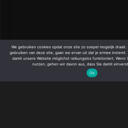
We gebruiken cookies opdat onze site zo soepel mogelijk draait. 
gebruiken van deze site, gaan we ervan uit dat je ermee instemt
damit unsere Website möglichst reibungslos funktioniert. Wenn S
nutzen, gehen wir davon aus, dass Sie damit einvers
Ok
Stichting 3e Berkelcompagnie
In 2002 is de Stichting 3e Berkelcompagnie opgericht als
grensoverschrijdende stichting naar Nederlands recht.