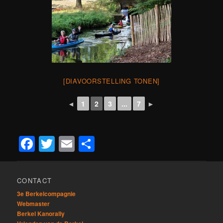
[DIAVOORSTELLING TONEN]
◄
1
2
3
...
7
►
Facebook
Twitter
Email
Delen
CONTACT
3e Berkelcompagnie
Webmaster
Berkel Kanorally