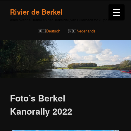
Rivier de Berkel
Alles over de Berkel en het Berkeldal, van Billerbeck tot Zutphen
Deutsch
Nederlands
Bericht
navigatie
Foto’s Berkel
Kanorally 2022