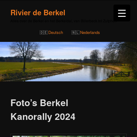
Rivier de Berkel
Alles over de Berkel en het Berkeldal, van Billerbeck tot Zutphen
Deutsch
Nederlands
Bericht
navigatie
Foto’s Berkel
Kanorally 2024