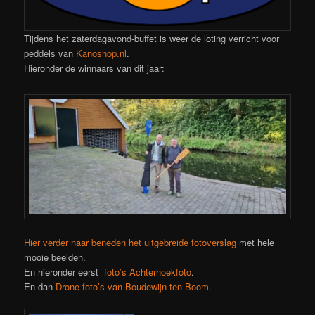
Tijdens het zaterdagavond-buffet is weer de loting verricht voor
peddels van
Kanoshop.nl
.
Hieronder de winnaars van dit jaar:
Hier verder naar beneden het uitgebreide fotoverslag
met hele
mooie beelden.
En hieronder eerst
foto’s Achterhoekfoto
.
En dan
Drone foto’s van Boudewijn ten Boom
.