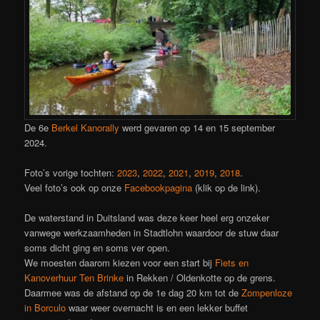
De 6e
Berkel Kanorally
werd gevaren op 14 en 15 september
2024.
Foto’s vorige tochten:
2023
,
2022
,
2021
,
2019
,
2018
.
Veel foto’s ook op onze
Facebookpagina
(klik op de link).
De waterstand in Duitsland was deze keer heel erg onzeker
vanwege werkzaamheden in Stadtlohn waardoor de stuw daar
soms dicht ging en soms ver open.
We moesten daarom kiezen voor een start bij
Fiets en
Kanoverhuur Ten Brinke
in Rekken / Oldenkotte op de grens.
Daarmee was de afstand op de 1e dag 20 km tot de
Zompenloze
in Borculo
waar weer overnacht is en een lekker buffet