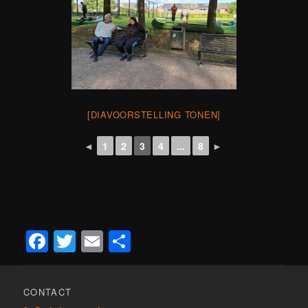
[DIAVOORSTELLING TONEN]
◄
1
2
3
4
...
8
►
Facebook
Twitter
Email
Delen
CONTACT