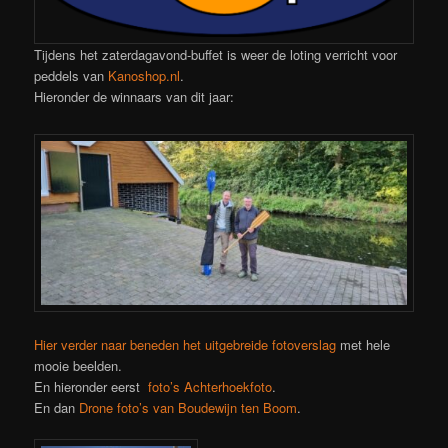
Tijdens het zaterdagavond-buffet is weer de loting verricht voor
peddels van
Kanoshop.nl
.
Hieronder de winnaars van dit jaar:
Hier verder naar beneden het uitgebreide fotoverslag
met hele
mooie beelden.
En hieronder eerst
foto’s Achterhoekfoto
.
En dan
Drone foto’s van Boudewijn ten Boom
.