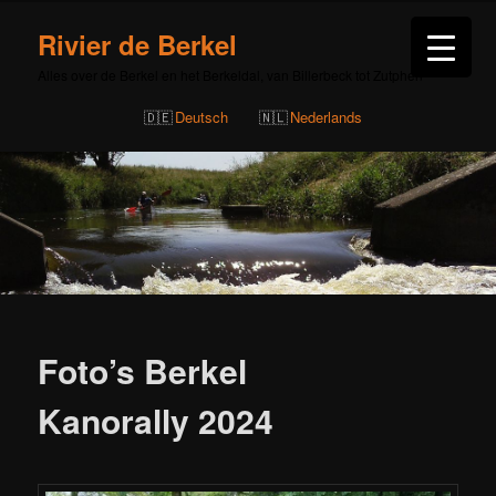
Rivier de Berkel
Alles over de Berkel en het Berkeldal, van Billerbeck tot Zutphen
Deutsch
Nederlands
Bericht
navigatie
Foto’s Berkel
Kanorally 2024