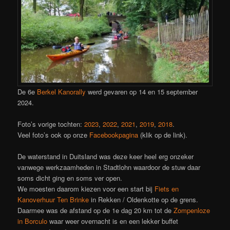
De 6e
Berkel Kanorally
werd gevaren op 14 en 15 september
2024.
Foto’s vorige tochten:
2023
,
2022
,
2021
,
2019
,
2018
.
Veel foto’s ook op onze
Facebookpagina
(klik op de link).
De waterstand in Duitsland was deze keer heel erg onzeker
vanwege werkzaamheden in Stadtlohn waardoor de stuw daar
soms dicht ging en soms ver open.
We moesten daarom kiezen voor een start bij
Fiets en
Kanoverhuur Ten Brinke
in Rekken / Oldenkotte op de grens.
Daarmee was de afstand op de 1e dag 20 km tot de
Zompenloze
in Borculo
waar weer overnacht is en een lekker buffet