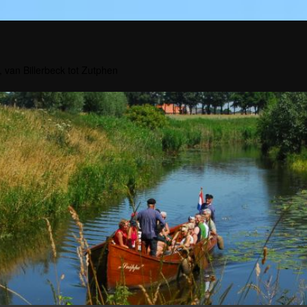
, van Billerbeck tot Zutphen