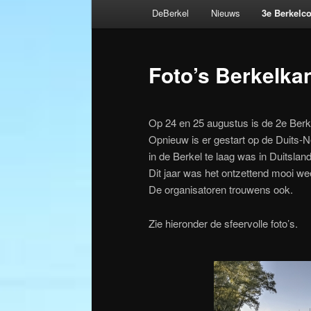
Hoofdmenu
DeBerkel
Nieuws
3e Berkelc
Spring
naar
Foto’s Berkelka
de
primaire
Op 24 en 25 augustus is de 2e Berk
Opnieuw is er gestart op de Duits-N
inhoud
in de Berkel te laag was in Duitsland
Dit jaar was het ontzettend mooi w
De organisatoren trouwens ook.
Zie hieronder de sfeervolle foto’s.