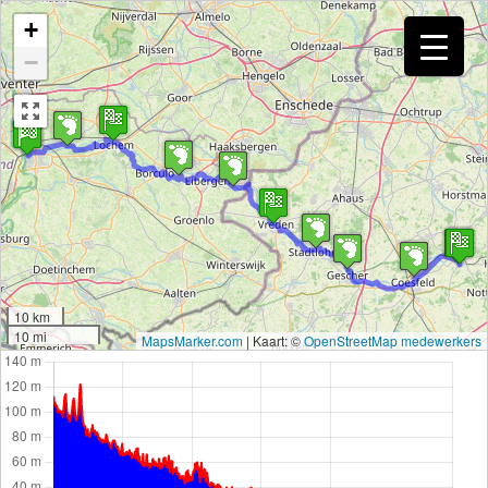
+
−
10 km
10 mi
MapsMarker.com
|
Kaart: ©
OpenStreetMap medewerkers