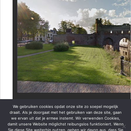
Foto: Google Streetview
We gebruiken cookies opdat onze site zo soepel mogelijk
draait. Als je doorgaat met het gebruiken van deze site, gaan
we ervan uit dat je ermee instemt. Wir verwenden Cookies,
Finish in
Zutphen, Berkelpoort (Rijkenhage 1)
.
damit unsere Website möglichst reibungslos funktioniert. Wenn
Nb
: Parkeren (+ douchen):
Hanzehal
, Fanny Blankers-Koenweg 2 Zu
Sie diese Site weiterhin nutzen, gehen wir davon aus, dass Sie