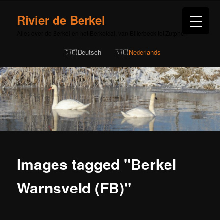
Rivier de Berkel
Alles over de Berkel en het Berkeldal, van Billerbeck tot Zutphen
Deutsch
Nederlands
Images tagged "Berkel
Warnsveld (FB)"