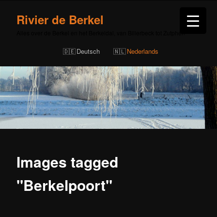
Rivier de Berkel
Alles over de Berkel en het Berkeldal, van Billerbeck tot Zutphen
Deutsch
Nederlands
Images tagged
"Berkelpoort"