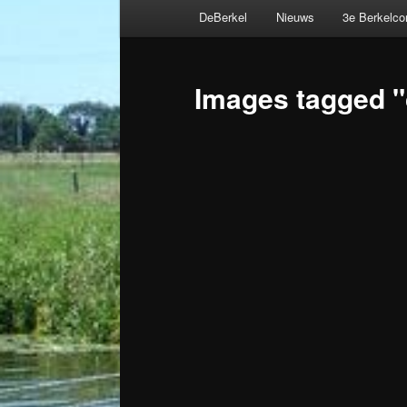
Hoofdmenu
DeBerkel
Nieuws
3e Berkelc
Spring
naar
Images tagged "
de
primaire
inhoud