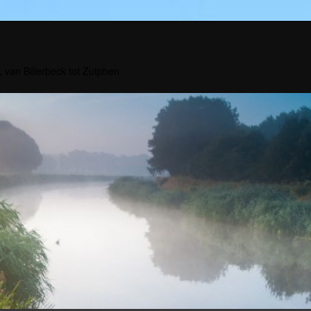
, van Billerbeck tot Zutphen