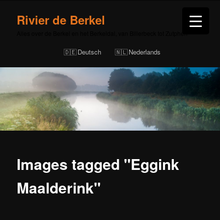
Rivier de Berkel
Alles over de Berkel en het Berkeldal, van Billerbeck tot Zutphen
Deutsch
Nederlands
Images tagged "Eggink
Maalderink"