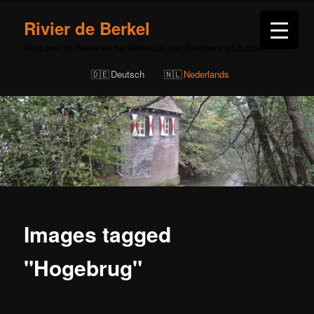
Rivier de Berkel
Alles over de Berkel en het Berkeldal, van Billerbeck tot Zutphen
Deutsch
Nederlands
Images tagged
"Hogebrug"