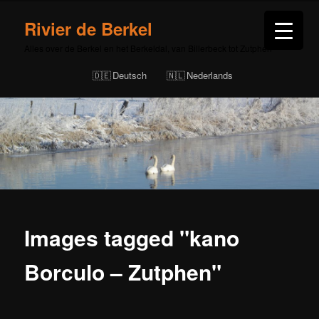
Rivier de Berkel
Alles over de Berkel en het Berkeldal, van Billerbeck tot Zutphen
Deutsch
Nederlands
Images tagged "kano
Borculo – Zutphen"