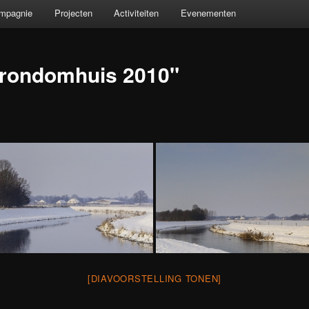
ompagnie
Projecten
Activiteiten
Evenementen
"rondomhuis 2010"
[DIAVOORSTELLING TONEN]