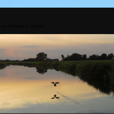
, van Billerbeck tot Zutphen