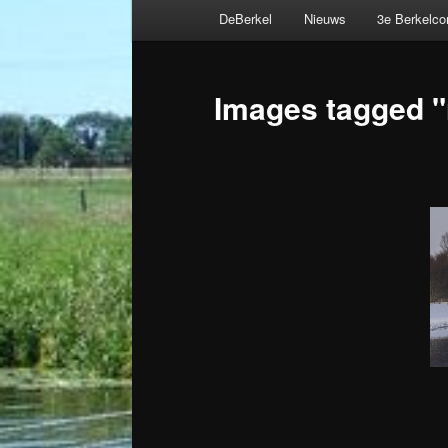
Hoofdmenu
DeBerkel
Nieuws
3e Berkelc
Spring
naar
Images tagged 
de
primaire
inhoud