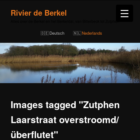
Rivier de Berkel
Alles over de Berkel en het Berkeldal, van Billerbeck tot Zutphen
Deutsch
Nederlands
Images tagged "Zutphen
Laarstraat overstroomd/
überflutet"