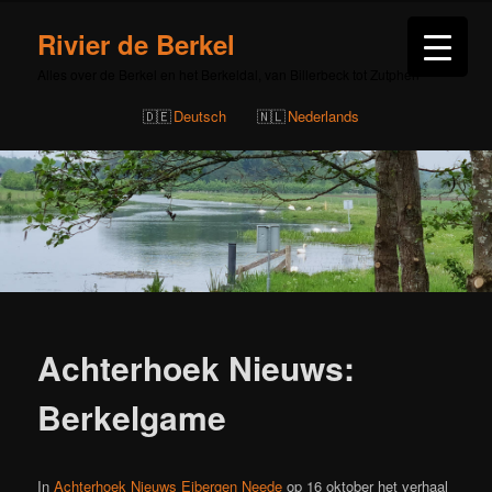
Rivier de Berkel
Alles over de Berkel en het Berkeldal, van Billerbeck tot Zutphen
Deutsch
Nederlands
Bericht
navigatie
Achterhoek Nieuws:
Berkelgame
In
Achterhoek Nieuws Eibergen Neede
op 16 oktober het verhaal