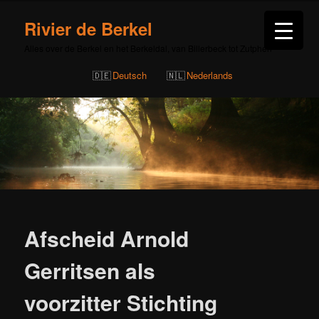
Rivier de Berkel
Alles over de Berkel en het Berkeldal, van Billerbeck tot Zutphen
Deutsch
Nederlands
Bericht
navigatie
Afscheid Arnold
Gerritsen als
voorzitter Stichting