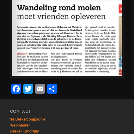
Facebook
Twitter
Email
Delen
CONTACT
3e Berkelcompagnie
Webmaster
Berkel Kanorally