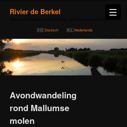
Rivier de Berkel
Alles over de Berkel en het Berkeldal, van Billerbeck tot Zutphen
Deutsch
Nederlands
Bericht
navigatie
Avondwandeling
rond Mallumse
molen