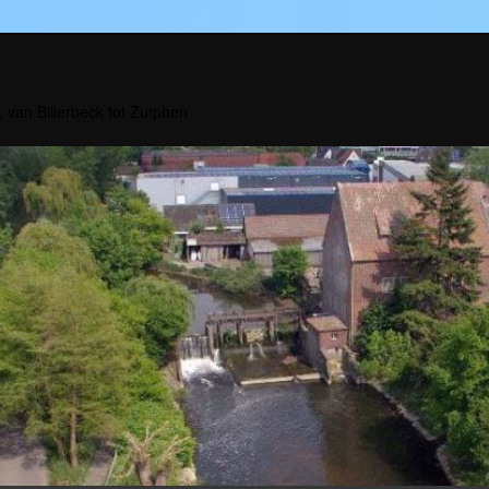
, van Billerbeck tot Zutphen