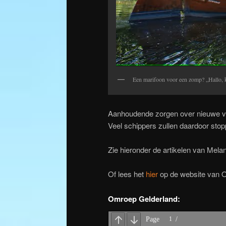
Een marifoon voor een zomp? „Hallo, ku
Aanhoudende zorgen over nieuwe voo
Veel schippers zullen daardoor stop
Zie hieronder de artikelen van Mela
Of lees het
hier
op de website van 
Omroep Gelderland
: