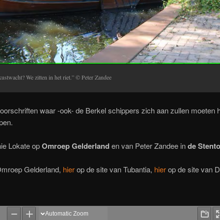
stwacht? We zitten in het riet.” © Peter Zandee
rschriften waar -ook- de Berkel schippers zich aan zullen moeten 
pen.
nie Lokate op
Omroep Gelderland
en van Peter Zandee in
de Stento
Omroep Gelderland,
hier
op de site van Tubantia,
hier
op de site van D