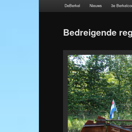
Hoofdmenu
DeBerkel
Nieuws
3e Berkelc
Spring
Bericht
naar
navigatie
Bedreigende reg
de
primaire
inhoud