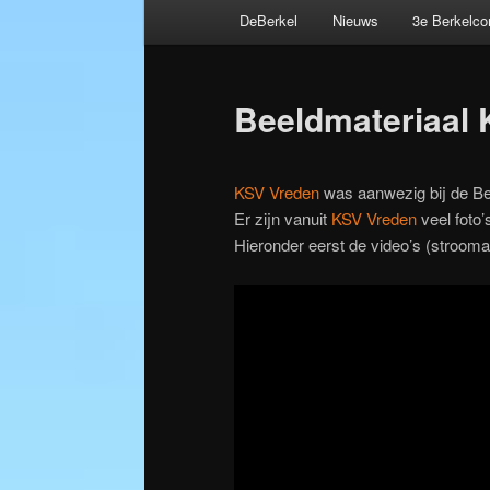
Hoofdmenu
DeBerkel
Nieuws
3e Berkelc
Spring
Bericht
naar
navigatie
Beeldmateriaal 
de
primaire
KSV Vreden
was aanwezig bij de Be
Er zijn vanuit
KSV Vreden
veel foto’
inhoud
Hieronder eerst de video’s (stroom