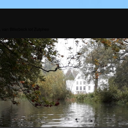
, van Billerbeck tot Zutphen