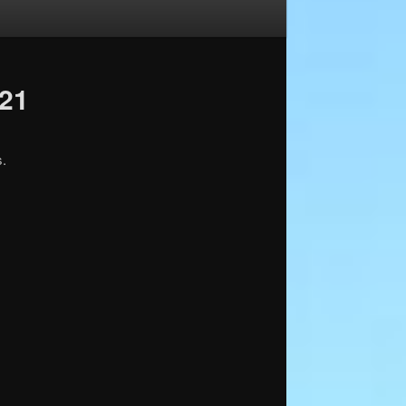
021
s.