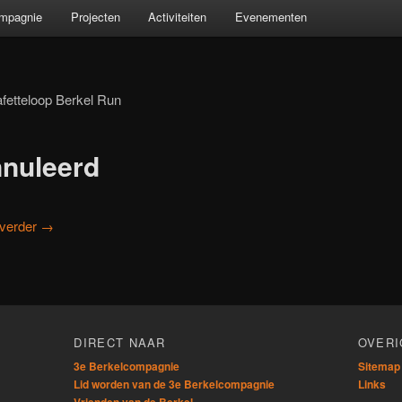
ompagnie
Projecten
Activiteiten
Evenementen
afetteloop Berkel Run
nnuleerd
 verder
→
n
DIRECT NAAR
OVERI
3e Berkelcompagnie
Sitemap
Lid worden van de 3e Berkelcompagnie
Links