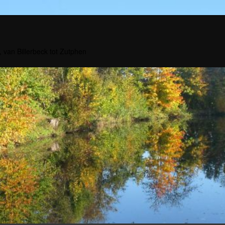
, van Billerbeck tot Zutphen