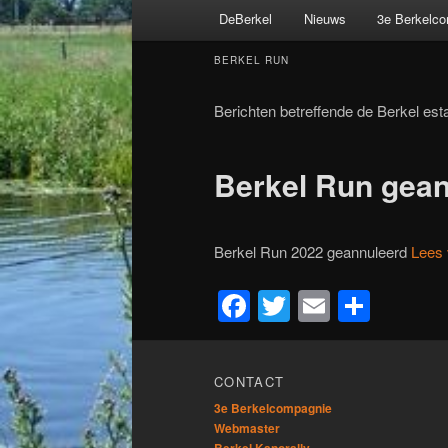
Hoofdmenu
DeBerkel
Nieuws
3e Berkelc
Spring
Spring
BERKEL RUN
naar
naar
Berichten betreffende de Berkel est
de
de
primaire
secundaire
Berkel Run gea
inhoud
inhoud
Berkel Run 2022 geannuleerd
Lees
Facebook
Twitter
Email
Dele
CONTACT
3e Berkelcompagnie
Webmaster