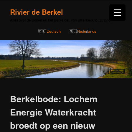
Rivier de Berkel
Alles over de Berkel en het Berkeldal, van Billerbeck tot Zutphen
Deutsch
Nederlands
Bericht
navigatie
Berkelbode: Lochem
Energie Waterkracht
broedt op een nieuw