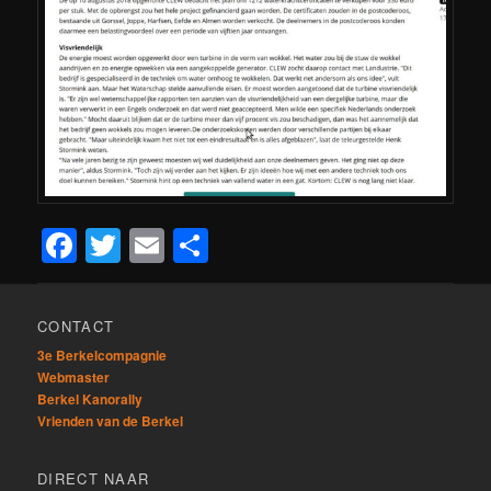
Facebook
Twitter
Email
Delen
CONTACT
3e Berkelcompagnie
Webmaster
Berkel Kanorally
Vrienden van de Berkel
DIRECT NAAR