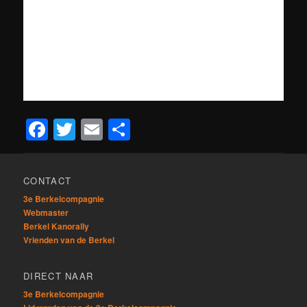
Facebook
Twitter
Email
Delen
CONTACT
3e Berkelcompagnie
Webmaster
Berkel Kanorally
Vrienden van de Berkel
DIRECT NAAR
3e Berkelcompagnie