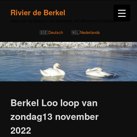
Rivier de Berkel
Alles over de Berkel en het Berkeldal, van Billerbeck tot Zutphen
Deutsch
Nederlands
Bericht
navigatie
Berkel Loo loop van
zondag13 november
2022