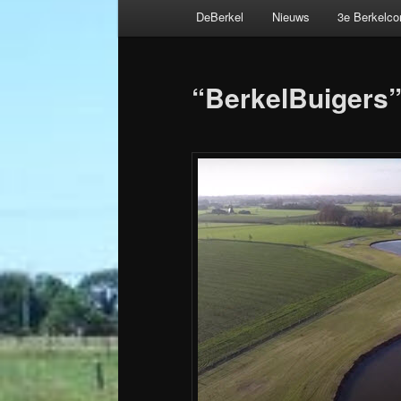
Hoofdmenu
DeBerkel
Nieuws
3e Berkelc
Spring
Bericht
naar
navigatie
“BerkelBuigers”:
de
primaire
inhoud