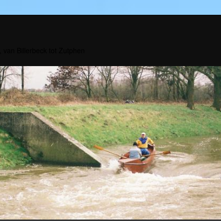
, van Billerbeck tot Zutphen