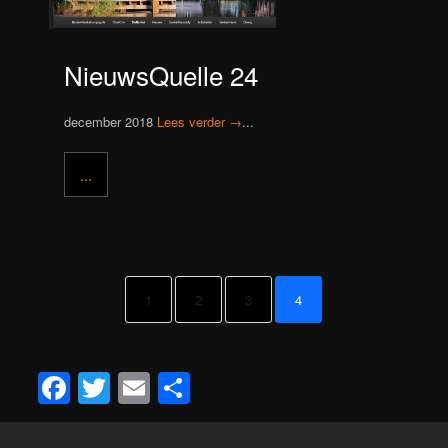
NieuwsQuelle 24
december 2018
Lees verder →
...
...
1
2
3
4
Facebook
Twitter
Email
Delen