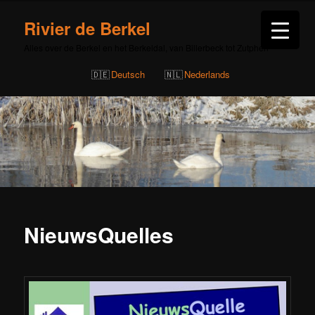
Rivier de Berkel
Alles over de Berkel en het Berkeldal, van Billerbeck tot Zutphen
Deutsch
Nederlands
NieuwsQuelles