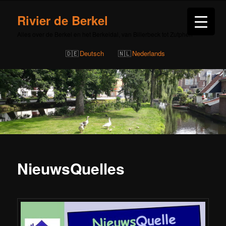
Rivier de Berkel
Alles over de Berkel en het Berkeldal, van Billerbeck tot Zutphen
Deutsch
Nederlands
NieuwsQuelles