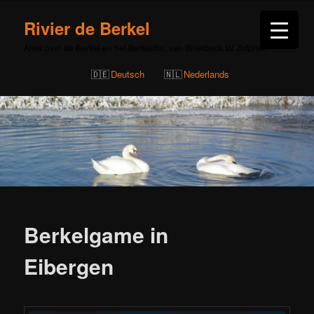
Rivier de Berkel
Alles over de Berkel en het Berkeldal, van Billerbeck tot Zutphen
Deutsch
Nederlands
Bericht
navigatie
Berkelgame in
Eibergen