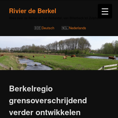
Rivier de Berkel
Alles over de Berkel en het Berkeldal, van Billerbeck tot Zutphen
Deutsch
Nederlands
Bericht
navigatie
Berkelregio
grensoverschrijdend
verder ontwikkelen