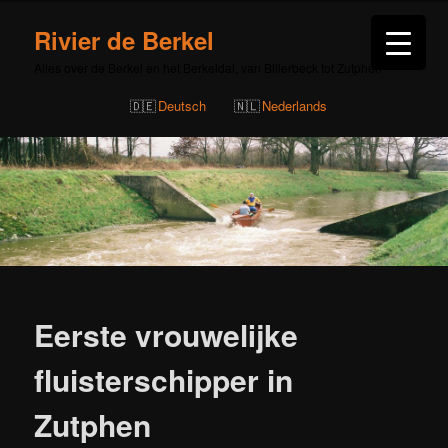
Rivier de Berkel
Alles over de Berkel en het Berkeldal, van Billerbeck tot Zutphen
Deutsch
Nederlands
Bericht
navigatie
Eerste vrouwelijke
fluisterschipper in
Zutphen