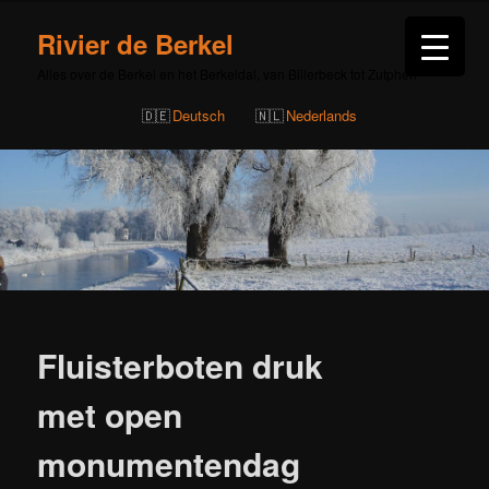
Rivier de Berkel
Alles over de Berkel en het Berkeldal, van Billerbeck tot Zutphen
Deutsch
Nederlands
Bericht
navigatie
Fluisterboten druk
met open
monumentendag