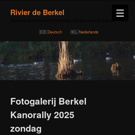
Rivier de Berkel
Alles over de Berkel en het Berkeldal, van Billerbeck tot Zutphen
Deutsch
Nederlands
Bericht
navigatie
Fotogalerij Berkel
Kanorally 2025
zondag