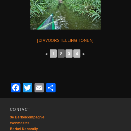
[DIAVOORSTELLING TONEN]
◄
1
2
3
4
►
Facebook
Twitter
Email
Delen
CONTACT
3e Berkelcompagnie
Webmaster
Berkel Kanorally