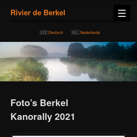
Rivier de Berkel
Alles over de Berkel en het Berkeldal, van Billerbeck tot Zutphen
Deutsch
Nederlands
Bericht
navigatie
Foto’s Berkel
Kanorally 2021