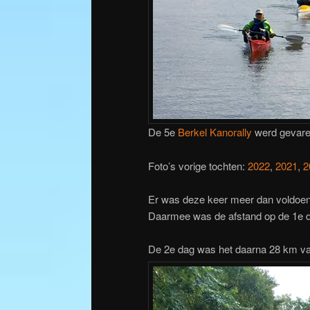
De 5e
Berkel Kanorally
werd gevare
Foto’s vorige tochten:
2022
,
2021
,
2
Er was deze keer meer dan voldoende
Daarmee was de afstand op de 1e 
De 2e dag was het daarna 28 km va