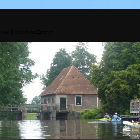
, van Billerbeck tot Zutphen