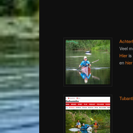
Achter
Veel m
Hier
is
en
hier
Tubant