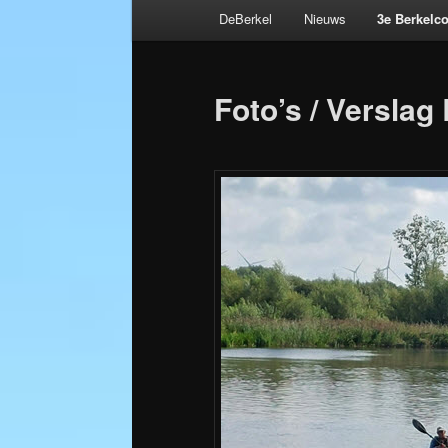
Hoofdmenu
DeBerkel
Nieuws
3e Berkelc
Spring
Bericht
naar
navigatie
Foto’s / Verslag
de
primaire
inhoud