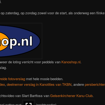
.
p zaterdag, op zondag zowel voor de start, als onderweg een flinke 
 weer de loting verricht voor peddels van
Kanoshop.nl
.
slag.
reide fotoverslag
met hele mooie beelden.
ideo
,
deelnemer verslag in Kanotities van TKBN
, andere
persberichte
chtsvideo van Slart Bartfoss van
Gelsenkirchener Kanu-Club
.
al zetten met
(rechtsonder)