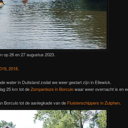
n op 26 en 27 augustus 2023.
019
,
2018
.
 water in Duitsland zodat we weer gestart zijn in Ellewick.
dag 25 km tot de
Zompenloze in Borculo
waar weer overnacht is en ee
n Borculo tot de aanlegkade van de
Fluisterschippers in Zutphen
.