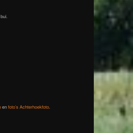
bui.
n
en
foto’s Achterhoekfoto
.