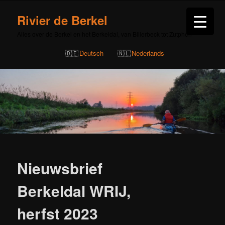
Rivier de Berkel
Alles over de Berkel en het Berkeldal, van Billerbeck tot Zutphen
Deutsch
Nederlands
Bericht
navigatie
Nieuwsbrief
Berkeldal WRIJ,
herfst 2023