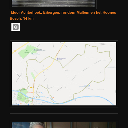
Mooi Achterhoek: Eibergen, rondom Mallem en het Hoones
Bosch, 14 km