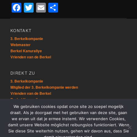
Facebook
Twitter
Email
Teilen
KONTAKT
3. Berkelkompanie
Webmaster
Berkel Kanurallye
Vrienden van de Berkel
DIREKT ZU
3. Berkelkompanie
Mitglied der 3. Berkelkompanie werden
Vrienden van de Berkel
Berkel Kanurallye
We gebruiken cookies opdat onze site zo soepel mogelijk
draait. Als je doorgaat met het gebruiken van deze site, gaan
ÜBRIG
we ervan uit dat je ermee instemt. Wir verwenden Cookies,
Sitemap
damit unsere Website möglichst reibungslos funktioniert. Wenn
Links
Sie diese Site weiterhin nutzen, gehen wir davon aus, dass Sie