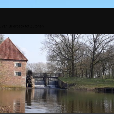
, van Billerbeck tot Zutphen