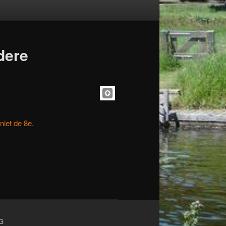
dere
niet de 8e.
G