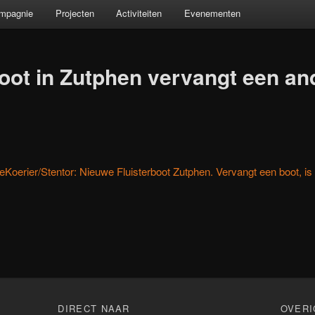
ompagnie
Projecten
Activiteiten
Evenementen
boot in Zutphen vervangt een an
oerier/Stentor: Nieuwe Fluisterboot Zutphen. Vervangt een boot, is 
n
DIRECT NAAR
OVERI