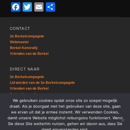
Facebook
Twitter
Email
Delen
CONTACT
3e Berkelcompagnie
Webmaster
Berkel Kanorally
Vrienden van de Berkel
DIRECT NAAR
3e Berkelcompagnie
Lid worden van de 3e Berkelcompagnie
Vrienden van de Berkel
Berkel Kanorally
We gebruiken cookies opdat onze site zo soepel mogelijk
draait. Als je doorgaat met het gebruiken van deze site, gaan
OVERIG
we ervan uit dat je ermee instemt. Wir verwenden Cookies,
Sitemap
damit unsere Website möglichst reibungslos funktioniert. Wenn
Links
Sie diese Site weiterhin nutzen, gehen wir davon aus, dass Sie
damit einverstanden sind.