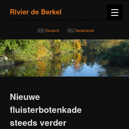
Rivier de Berkel
Alles over de Berkel en het Berkeldal, van Billerbeck tot Zutphen
Deutsch
Nederlands
Bericht
navigatie
Nieuwe
fluisterbotenkade
steeds verder