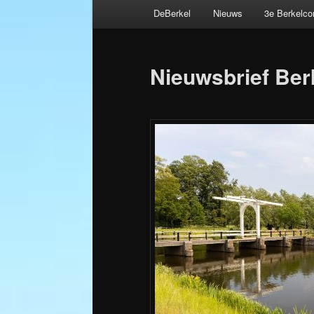
Hoofdmenu
DeBerkel
Nieuws
3e Berkelc
Spring
Bericht
naar
navigatie
Nieuwsbrief Ber
de
primaire
inhoud