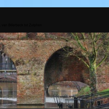
, van Billerbeck tot Zutphen