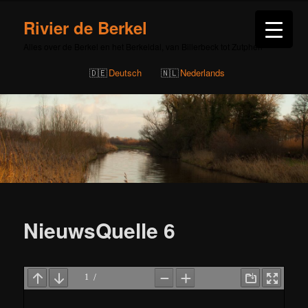
Rivier de Berkel
Alles over de Berkel en het Berkeldal, van Billerbeck tot Zutphen
Deutsch
Nederlands
Bericht
navigatie
NieuwsQuelle 6