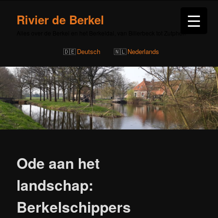
Rivier de Berkel
Alles over de Berkel en het Berkeldal, van Billerbeck tot Zutphen
Deutsch
Nederlands
Bericht
navigatie
Ode aan het
landschap:
Berkelschippers