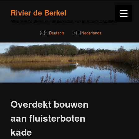
Rivier de Berkel
Alles over de Berkel en het Berkeldal, van Billerbeck tot Zutphen
Deutsch
Nederlands
Bericht
navigatie
Overdekt bouwen
aan fluisterboten
kade