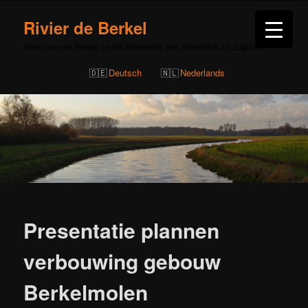
Rivier de Berkel
Alles over de Berkel en het Berkeldal, van Billerbeck tot Zutphen
Deutsch
Nederlands
Bericht
navigatie
Presentatie plannen
verbouwing gebouw
Berkelmolen