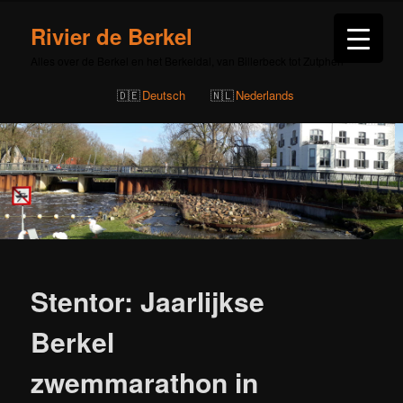
Rivier de Berkel
Alles over de Berkel en het Berkeldal, van Billerbeck tot Zutphen
Deutsch
Nederlands
Bericht
navigatie
Stentor: Jaarlijkse
Berkel
zwemmarathon in