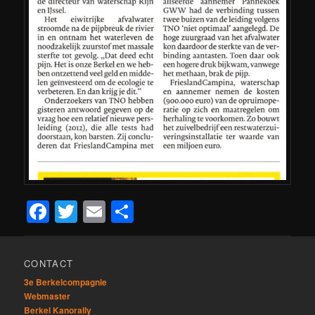
Facebook
Twitter
Email
Delen
CONTACT
3e Berkelcompagnie
Webmaster
Berkel Kanorally