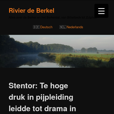
Rivier de Berkel
Alles over de Berkel en het Berkeldal, van Billerbeck tot Zutphen
Deutsch
Nederlands
Bericht
navigatie
Stentor: Te hoge
druk in pijpleiding
leidde tot drama in