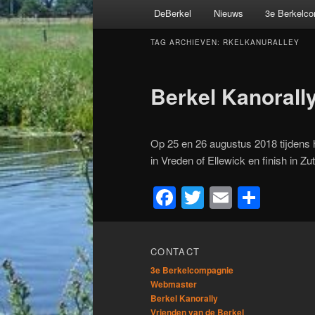
Hoofdmenu
DeBerkel
Nieuws
3e Berkelc
Spring
Spring
TAG ARCHIEVEN:
RKELKANURALLEY
naar
naar
de
de
Berkel Kanorall
primaire
secundaire
Op 25 en 26 augustus 2018 tijdens h
inhoud
inhoud
in Vreden of Ellewick en finish in Zu
Facebook
Twitter
Email
Dele
CONTACT
3e Berkelcompagnie
Webmaster
Berkel Kanorally
Vrienden van de Berkel