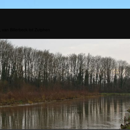
, van Billerbeck tot Zutphen