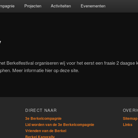
ompagnie
Projecten
Activiteiten
Evenementen
y
et Berkelfestival organiseren wij voor het eerst een fraaie 2 daagse 
tphen. Meer informatie hier op deze site.
n
DIRECT NAAR
OVERI
3e Berkelcompagnie
Sitemap
Lid worden van de 3e Berkelcompagnie
Links
Vrienden van de Berkel
Berkel Kanorally